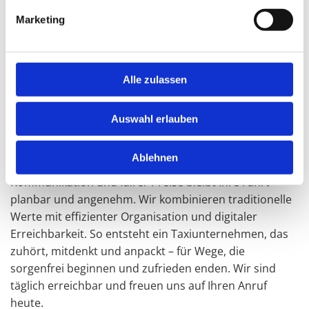
Von Kappeln über Olpenitz, Gelting und Arnis bis nach
Marketing
Süderbrarup kennen wir jede Abkürzung, jeden
Haltepunkt und die Bedürfnisse unserer Fahrgäste.
Verbindlichkeit, Hilfsbereitschaft und Diskretion
prägen unseren Alltag – ob tägliche Fahrten,
Alle zulassen
medizinische Termine oder individuelle Transfers.
Unser gepflegter Fuhrpark mit Volvo V90 Cross
Auswahl erlauben
Country und VW Touran bietet Komfort, Sicherheit und
ausreichend Platz für Gepäck, Hilfsmittel oder Familien.
Ablehnen
Dank erfahrener Fahrerinnen und Fahrer, klarer
Kommunikation und fairer Preise bleibt Ihre Fahrt
planbar und angenehm. Wir kombinieren traditionelle
Werte mit effizienter Organisation und digitaler
Erreichbarkeit. So entsteht ein Taxiunternehmen, das
zuhört, mitdenkt und anpackt – für Wege, die
sorgenfrei beginnen und zufrieden enden. Wir sind
täglich erreichbar und freuen uns auf Ihren Anruf
heute.