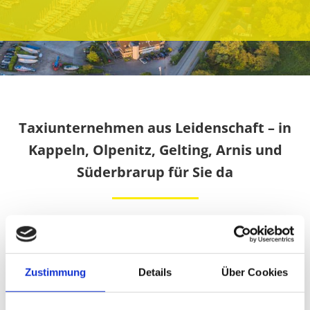
Taxiunternehmen aus Leidenschaft – in
Kappeln, Olpenitz, Gelting, Arnis und
Süderbrarup für Sie da
Taxi Koch steht seit über 50 Jahren für verlässliche
Mobilität in Kappeln und der gesamten Schleiregion.
Aus Leidenschaft geführt: Herr Koch hat das
Zustimmung
Details
Über Cookies
Unternehmen von seinem Vater übernommen und
führt die Tradition mit moderner Servicequalität fort.